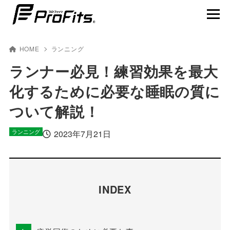
HOME
ランニング
ランナー必見！練習効果を最大
化するために必要な睡眠の質に
NEWS一覧
ついて解説！
プロ･フィッツ®とは
ランニング
2023年7月21日
製品ラインナップ
テーピング貼り方動画
賢くスポーツを楽しむ
INDEX
アスリート