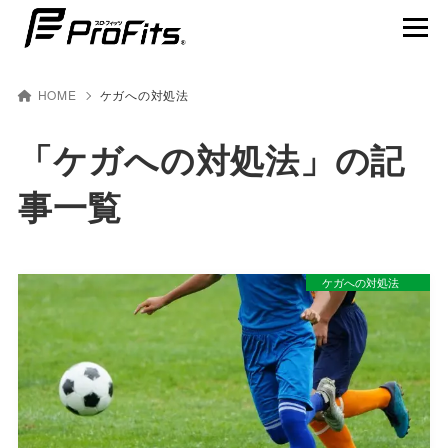
HOME
ケガへの対処法
「ケガへの対処法」の記
NEWS一覧
事一覧
プロ･フィッツ®とは
製品ラインナップ
ケガへの対処法
テーピング貼り方動画
賢くスポーツを楽しむ
アスリート