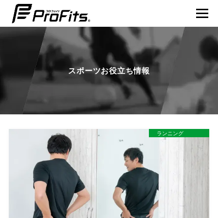
スポーツお役立ち情報
NEWS一覧
プロ･フィッツ®とは
製品ラインナップ
ランニング
テーピング貼り方動画
賢くスポーツを楽しむ
アスリート