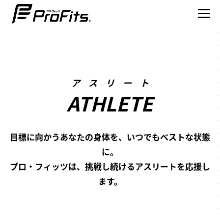
アスリート
NEWS一覧
ATHLETE
プロ･フィッツ®とは
製品ラインナップ
目標に向かうあなたの身体を、いつでもベストな状態
に。
テーピング貼り方動画
プロ・フィッツは、挑戦し続けるアスリートを応援し
賢くスポーツを楽しむ
ます。
アスリート