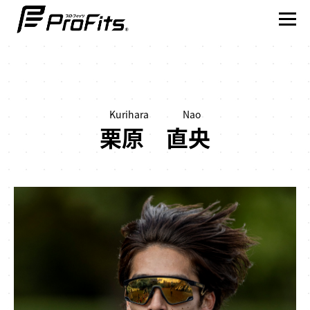
Kurihara Nao
NEWS一覧
栗原 直央
プロ･フィッツ®とは
製品ラインナップ
テーピング貼り方動画
賢くスポーツを楽しむ
アスリート