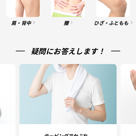
肩・背中
腰
ひざ・ふともも
疑問にお答えします！
テーピングでかぶれ