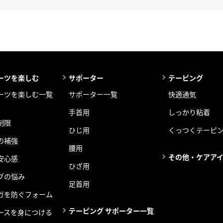
ーツを楽しむ
サポーター
テーピング
ーツを楽しむ一覧
サポーター一覧
快適通気
手首用
しっかり粘着
制限
ひじ用
くっつくテーピ
の補強
腰用
その他・ケアア
安心感
ひざ用
グの悩み
足首用
ガを防ぐフォーム
テーピング サポーター一覧
ースを身につける