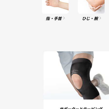
指・手首
ひじ・腕
サポーターとテーピング、