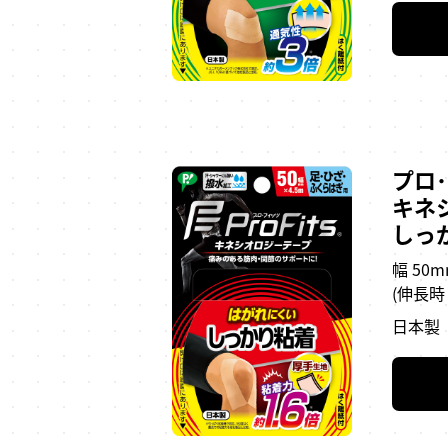
プロ
キネ
しっ
幅 50m
(伸長時 
日本製