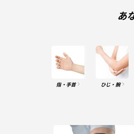
あ
指・手首
ひじ・腕