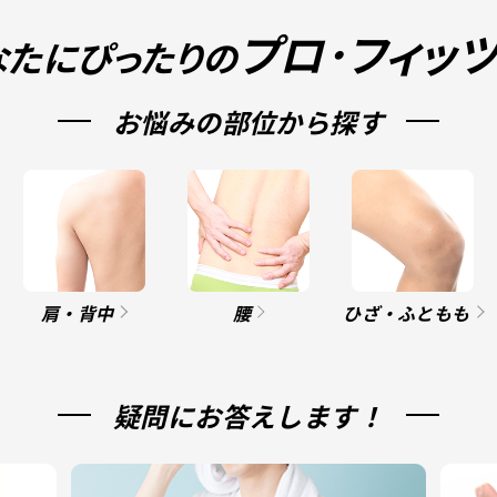
プロ･フィッ
なたにぴったりの
お悩みの部位から探す
肩・背中
腰
ひざ・ふともも
疑問にお答えします！