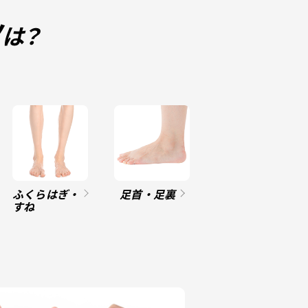
ツ
は？
ふくらはぎ・
足首・足裏
すね