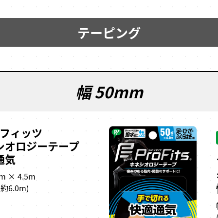
テーピング
幅 50mm
･フィッツ
シオロジーテープ
通気
m × 4.5m
約6.0m)