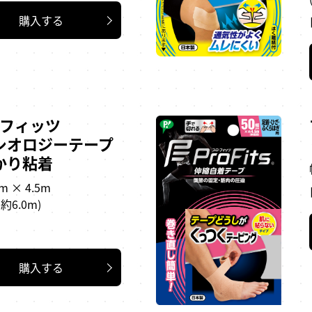
購入する
･フィッツ
シオロジーテープ
かり粘着
m × 4.5m
約6.0m)
購入する