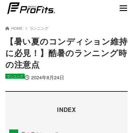
HOME
ランニング
【暑い夏のコンディション維持
に必見！】酷暑のランニング時
NEWS一覧
の注意点
プロ･フィッツ®とは
ランニング
2024年8月24日
製品ラインナップ
テーピング貼り方動画
賢くスポーツを楽しむ
INDEX
アスリート