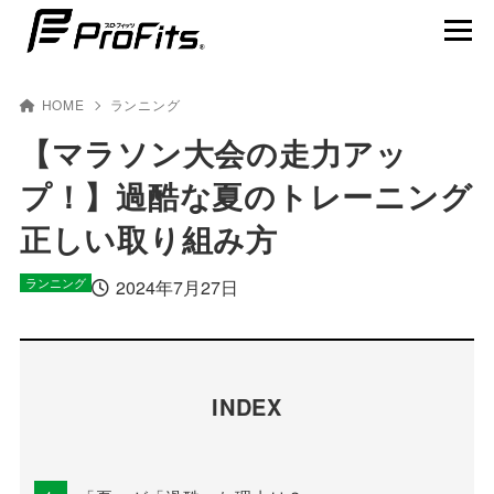
HOME
ランニング
【マラソン大会の走力アッ
プ！】過酷な夏のトレーニング
NEWS一覧
正しい取り組み方
プロ･フィッツ®とは
ランニング
2024年7月27日
製品ラインナップ
テーピング貼り方動画
賢くスポーツを楽しむ
INDEX
アスリート