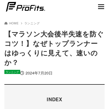
HOME
ランニング
【マラソン大会後半失速を防ぐ
コツ！】なぜトップランナー
NEWS一覧
はゆっくりに見えて、速いの
プロ･フィッツ®とは
か？
製品ラインナップ
ランニング
2024年7月20日
テーピング貼り方動画
賢くスポーツを楽しむ
INDEX
アスリート