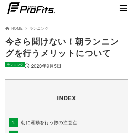
HOME
ランニング
今さら聞けない！朝ランニン
グを行うメリットについて
NEWS一覧
ランニング
プロ･フィッツ®とは
2023年9月5日
製品ラインナップ
テーピング貼り方動画
INDEX
賢くスポーツを楽しむ
1.
朝に運動を行う際の注意点
アスリート