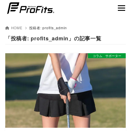
HOME
投稿者:
profits_admin
「投稿者: profits_admin」の記事一覧
NEWS一覧
コラム
サポーター
プロ･フィッツ®とは
製品ラインナップ
テーピング貼り方動画
賢くスポーツを楽しむ
アスリート