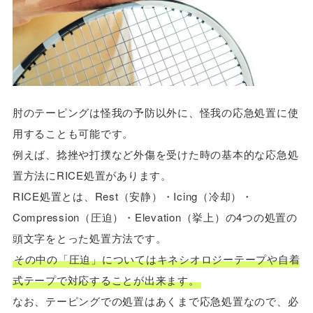
肘のテーピングは怪我の予防以外に、怪我の応急処置に使
用することも可能です。
例えば、捻挫や打撲など外傷を受けた時の基本的な応急処
置方法にRICE処置があります。
RICE処置とは、Rest（安静）・Icing（冷却）・
Compression（圧迫）・Elevation（挙上）の4つの処置の
頭文字をとった処置方法です。
その中の「圧迫」についてはキネシオロジーテープや自着
式テープで対応することが出来ます。
なお、テーピングでの処置はあくまで応急処置なので、必