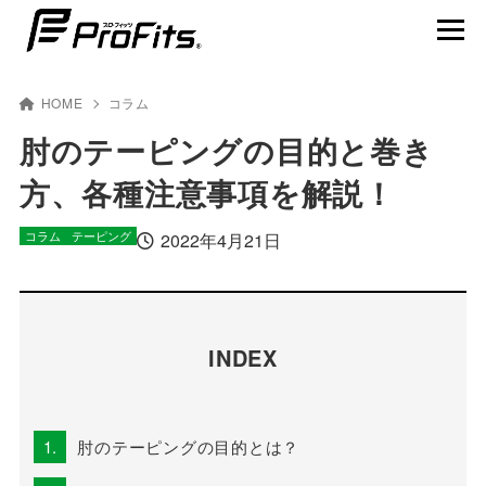
HOME
コラム
肘のテーピングの目的と巻き
方、各種注意事項を解説！
NEWS一覧
コラム
テーピング
プロ･フィッツ®とは
2022年4月21日
製品ラインナップ
テーピング貼り方動画
INDEX
賢くスポーツを楽しむ
1.
肘のテーピングの目的とは？
アスリート