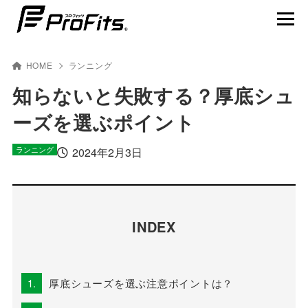
HOME
ランニング
知らないと失敗する？厚底シュ
ーズを選ぶポイント
NEWS一覧
ランニング
プロ･フィッツ®とは
2024年2月3日
製品ラインナップ
テーピング貼り方動画
INDEX
賢くスポーツを楽しむ
1.
厚底シューズを選ぶ注意ポイントは？
アスリート