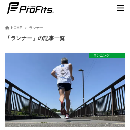
HOME
ランナー
「ランナー」の記事一覧
NEWS一覧
ランニング
プロ･フィッツ®とは
製品ラインナップ
テーピング貼り方動画
賢くスポーツを楽しむ
アスリート