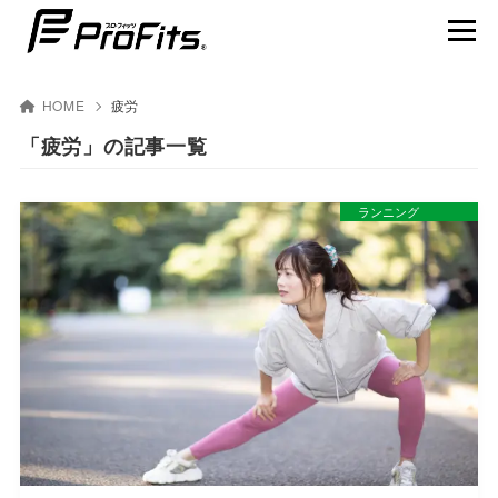
HOME
疲労
「疲労」の記事一覧
NEWS一覧
ランニング
プロ･フィッツ®とは
製品ラインナップ
テーピング貼り方動画
賢くスポーツを楽しむ
アスリート