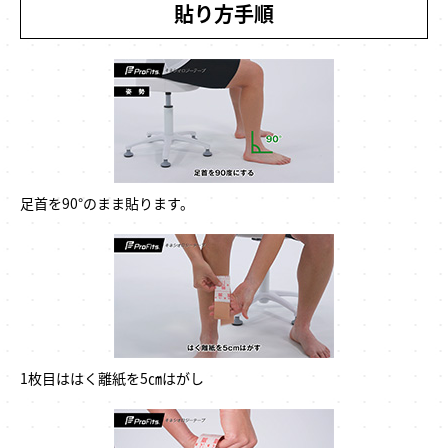
貼り方手順
足首を90°のまま貼ります。
1枚目ははく離紙を5㎝はがし