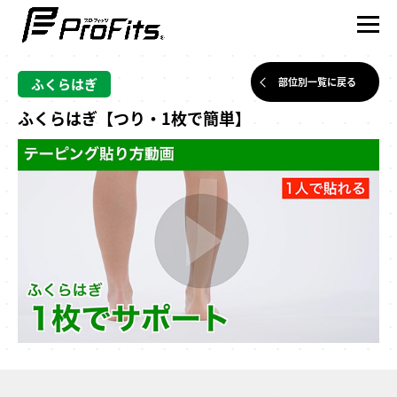
ふくらはぎ
部位別一覧に戻る
ふくらはぎ【つり・1枚で簡単】
NEWS一覧
プロ･フィッツ®とは
製品ラインナップ
テーピング貼り方動画
賢くスポーツを楽しむ
アスリート